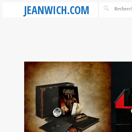
JEANWICH.COM
21 JUIN 2010
22 MAI 2
[ROBOT] BIO
BON 
COMMODORE (BANDAI
PAC-
– 1984)