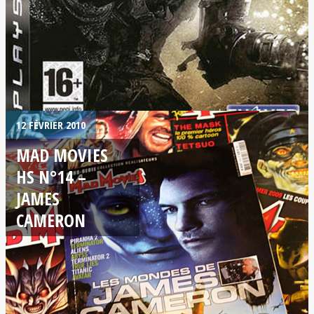
12 FÉVRIER 2010
MAD MOVIES
HS N°14 –
JAMES
CAMERON