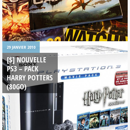
29 JANVIER 2010
[$] NOUVELLE
PS3 – PACK
HARRY POTTERS
(80GO)