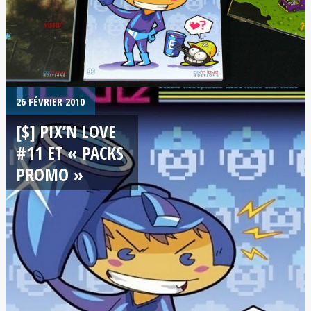
26 FÉVRIER 2010
[$] PIX’N LOVE
#11 ET « PACKS
PROMO »