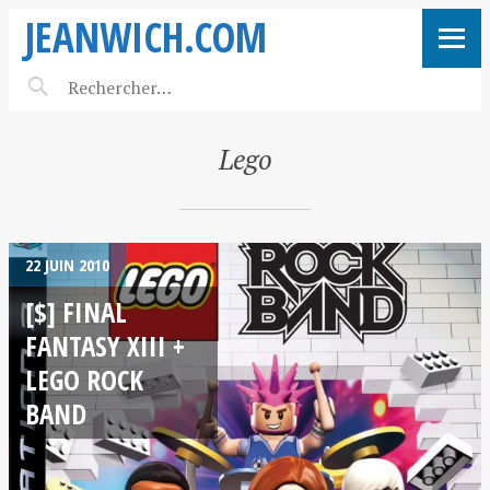
JEANWICH.COM
Lego
22 JUIN 2010
[$] FINAL
FANTASY XIII +
LEGO ROCK
BAND