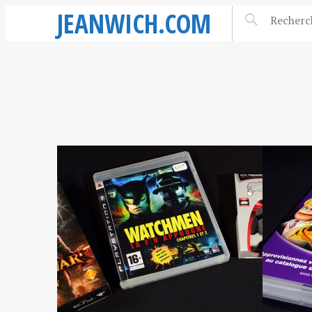
JEANWICH.COM
26 MARS 2010
GOW
CARTE PRÉPAYÉE
EN
PLAYSTATION
NETWORK