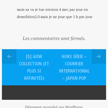
mois sa va je tue environ 4 mec par jour en
demolition2.0 mais je ne joue que 5 h par jour
Les commentaires sont fermés.
[$] GOW
HORS SÉRIE –
COLLECTION (ET
COURRIER
PLUS SI
INTERNATIONAL
AFFINITÉS)
– JAPAN POP
Fièrement propulsé par WordPress